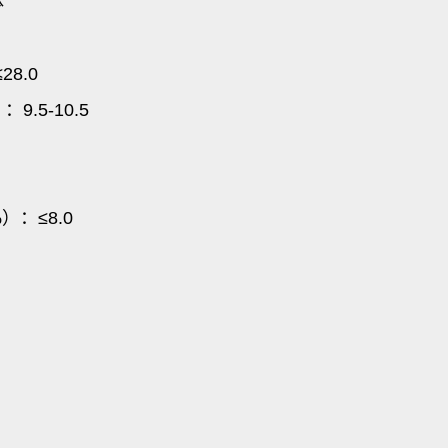
醇酰胺
体
28.0
9.5-10.5
：≤8.0