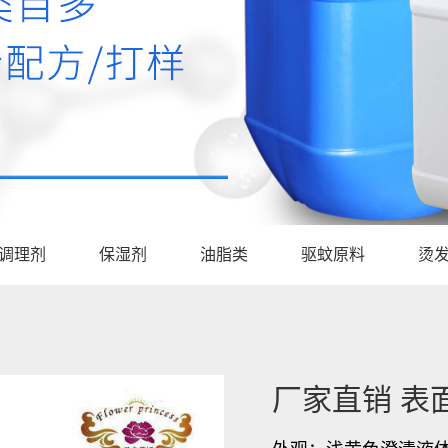
调理剂
保湿剂
油脂类
驱蚊原料
烫
厂家直销 表