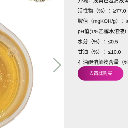
椰子油二乙
外观：浅黄色澄清液
活性物（%）：≥77.0
胺值（mgKOH/g）：≤
pH值(1%乙醇水溶液）：
水分（%）：≤0.5
甘油（%）：≤10.0
石油醚溶解物含量（%）
去商城购买