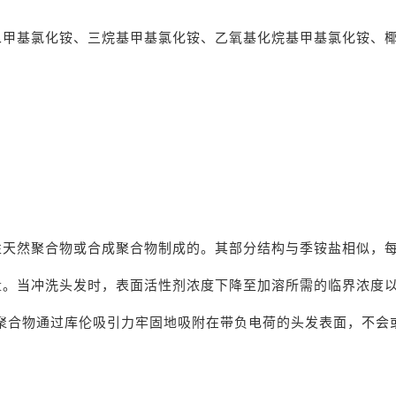
二甲基氯化铵、三烷基甲基氯化铵、乙氧基化烷基甲基氯化铵、
性天然聚合物或合成聚合物制成的。其部分结构与季铵盐相似，
量。当冲洗头发时，表面活性剂浓度下降至加溶所需的临界浓度
聚合物通过库伦吸引力牢固地吸附在带负电荷的头发表面，不会