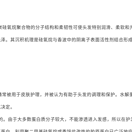
聚硅氧烷聚合物的分子结构和柔韧性可使头发特别润滑、柔软和
光泽。其沉积机理是硅氧烷与香波中的阴离子表面活性剂结合形
常被用于皮肤护理，并被认为有助于头发的调理和保护。水解
成决定。
的。由于大多数蛋白质分子较大，不能渗透进入发感，所以在护
原蛋白。利用聚二甲基硅氧烷或季铵盐改性的胶原蛋白已广泛地