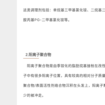
这类调理剂包括：
单烷基三甲基氯化铵、二烷基
胺丙基PG-二甲基氯化铵等。
2.阳离子聚合物
阳离子聚合物是由季铵化的脂肪烷基接枝在改
子中有很多阳离子位置，具有较高的相对分子质
聚合物/表面活性剂络合物沉积在头发上，阳离子
少的被冲走。