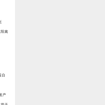
光
成阳离
蛋白
发产
应用于