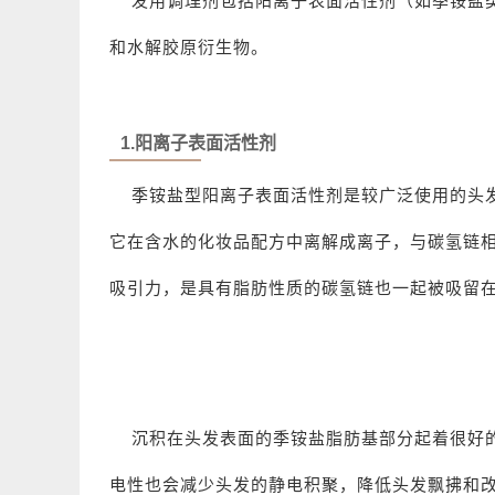
发用调理剂包括阳离子表面活性剂（如季铵盐类
和水解胶原衍生物。
1.阳离子表面活性剂
季铵盐
型阳离子表面活性剂是较广泛使用的头
它在含水的化妆品配方中离解成离子，与碳氢链
吸引力，是具有脂肪性质的碳氢链也一起被吸留
沉积在头发表面的季铵盐脂肪基部分起着很好的
电性也会减少头发的静电积聚，降低头发飘拂和