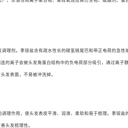
）、水溶性阳离子聚合物、聚硅氧烷及其衍生物、赋脂剂、蛋
发调理剂。季铵盐含有疏水性长的碳氢链尾巴和带正电荷的急性
相连的离子会被头发角蛋白结构中的负电荷部分吸引，通过离子
在头发表面，不易被冲洗掉。
调理作用，使头发表皮平滑、润滑、柔软和易于梳理。季铵盐
改善头发梳理性。