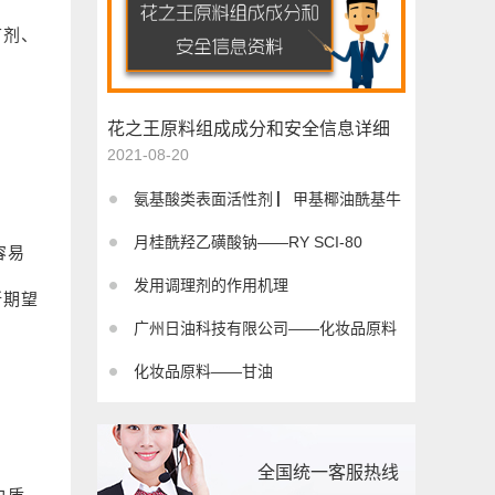
节剂、
花之王原料组成成分和安全信息详细
2021-08-20
资料
氨基酸类表面活性剂 ▏甲基椰油酰基牛
月桂酰羟乙磺酸钠——RY SCI-80
磺酸钠
容易
发用调理剂的作用机理
所期望
广州日油科技有限公司——化妆品原料
化妆品原料——甘油
厂家
全国统一客服热线