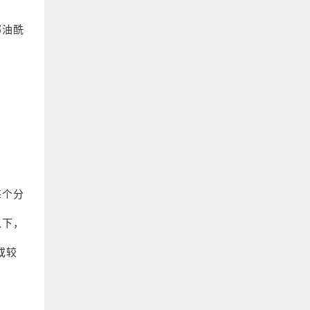
椰油酰
每个分
以下，
或较